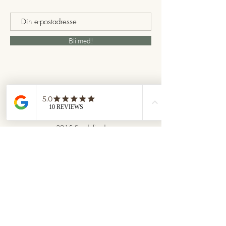
Bli med!
Kontakt
Adresse: Ollebakken 1b,
3215 Sandefjord
Telefon:
+4798057083
E-post: hanna.harring@gmail.com