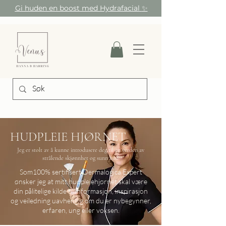
Gi huden en boost med Hydrafacial
✨
HUDPLEIE HJØRNET
Jeg er stolt av å kunne introdusere deg til en verden av
strålende skjønnhet og sunn hud.
Som100% sertifisert Dermalogica Expert
ønsker jeg at mitt hudpleiehjørnet skal være
din pålitelige kilde til informasjon, inspirasjon
og veiledning uavhengig om du er nybegynner,
erfaren, ung eller voksen.