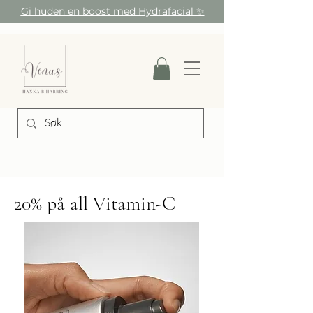
Gi huden en boost med Hydrafacial
✨
20% på all Vitamin-C