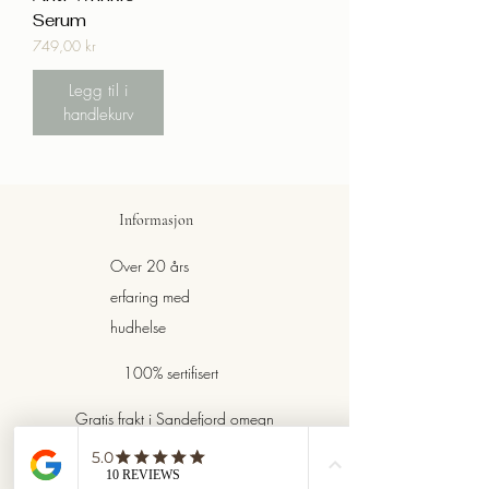
Serum
Pris
749,00 kr
Legg til i
handlekurv
Informasjon
Over 20 års
erfaring med
hudhelse
100% sertifisert
Gratis frakt i Sandefjord omegn