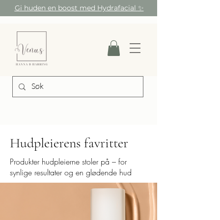
Gi huden en boost med Hydrafacial
✨
Hudpleierens favritter
Produkter hudpleierne stoler på – for
synlige resultater og en glødende hud