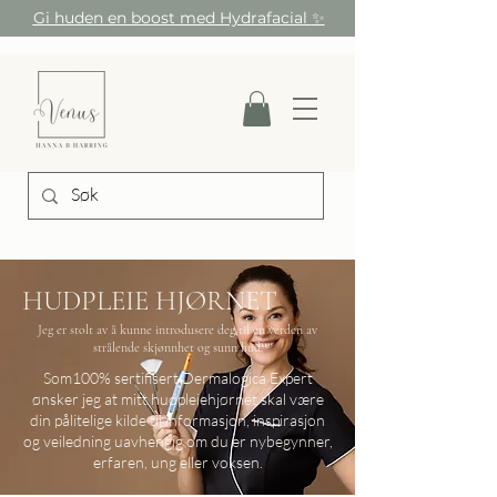
Gi huden en boost med Hydrafacial
✨
HUDPLEIE HJØRNET
Jeg er stolt av å kunne introdusere deg til en verden av
strålende skjønnhet og sunn hud.
Som100% sertifisert Dermalogica Expert
ønsker jeg at mitt hudpleiehjørnet skal være
din pålitelige kilde til informasjon, inspirasjon
og veiledning uavhengig om du er nybegynner,
erfaren, ung eller voksen.