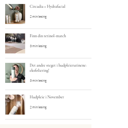
Circadia + Hydrafacial
2 min lesing
Finn din retinol-match
3 min lesing
Det andre steget i hudpleierutinene:
eksfoliering!
3 min lesing
Hudpleie i November
2 min lesing